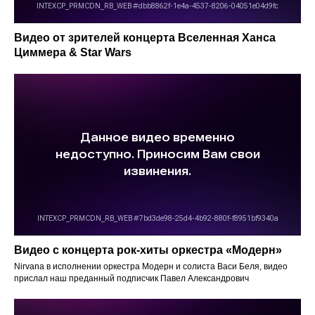
Видео от зрителей концерта Вселенная Ханса
Циммера & Star Wars
Видео с концерта рок-хиты оркестра «‎Модерн»
Nirvana в исполнении оркестра Модерн и солиста Васи Беля, видео
прислал наш преданный подписчик Павел Александрович