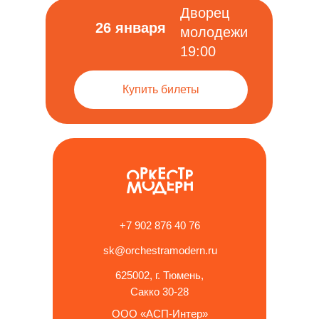
Дворец
26 января
молодежи
Отз
19:00
Купить билеты
+7 902 876 40 76
sk@orchestramodern.ru
625002, г. Тюмень,
Сакко 30-28
ООО «АСП-Интер»