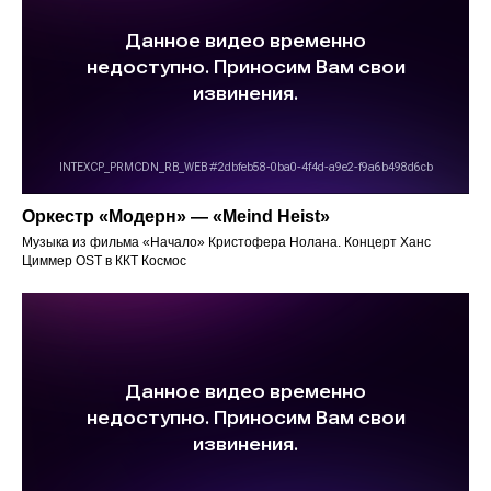
Оркестр «Модерн» — «Meind Heist»
Музыка из фильма «Начало» Кристофера Нолана. Концерт Ханс
Циммер OST в ККТ Космос