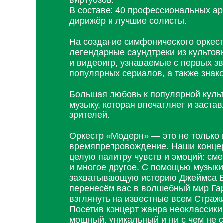
виртуозов.
В составе: 40 профессиональных арт
дирижёр и лучшие солисты.
На создание симфонического оркес
легендарные саундтреки из культо
и видеоигр, узнаваемые с первых з
популярных сериалов, а также знако
Большая любовь к популярной культ
музыку, которая впечатляет и заста
зрителей.
Оркестр «Модерн» — это не только 
времяпрепровождение. Наши концер
целую палитру чувств и эмоций: сме
и многое другое. С помощью музык
захватывающую историю Джеймса Б
перенесём вас в волшебный мир Гар
взглянуть на известные всем Стражи
Посетив концерт жанра неоклассики
мощный, уникальный и ни с чем не 