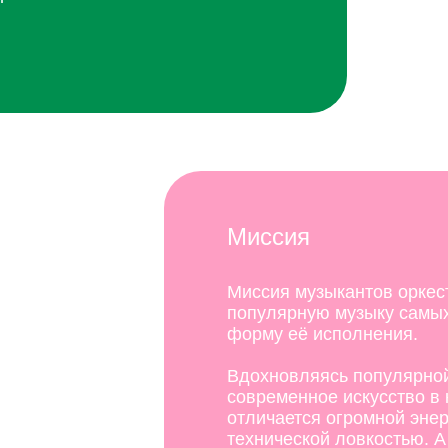
Миссия
Миссия музыкантов орке
популярную музыку самых
форму её исполнения.
Вдохновляясь популярной
современное искусство в
отличается огромной эне
технической ловкостью. А