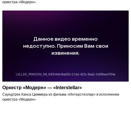
оркестра «Модерн».
Оркестр «Модерн» — «Interstellar»
Отз
Саундтрек Ханса Циммера из фильма «Интерстеллар» в исполнении
оркестра «Модерн».