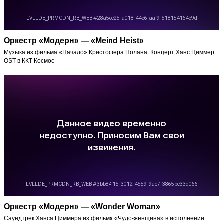
Оркестр «Модерн» — «Meind Heist»
Музыка из фильма «Начало» Кристофера Нолана. Концерт Ханс Циммер
OST в ККТ Космос
Оркестр «Модерн» — «Wonder Woman»
Саундтрек Ханса Циммера из фильма «Чудо-женщина» в исполнении