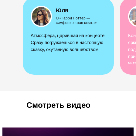
Юля
О «Гарри Поттер —
симфоническая сюита»
Атмосфера, царившая на концерте.
Кон
Сразу погружаешься в настоящую
ярк
сказку, окутанную волшебством
под
при
чит
Смотреть видео