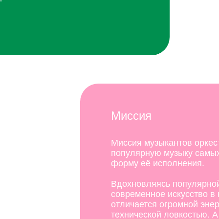
Миссия
Миссия музыкантов орке
популярную музыку самых
форму её исполнения.
Вдохновляясь популярной
современное искусство в
отличается огромной эне
технической ловкостью. А