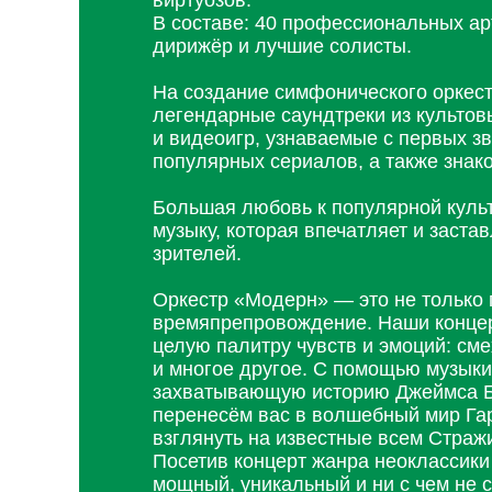
виртуозов.
В составе: 40 профессиональных арт
дирижёр и лучшие солисты.
На создание симфонического оркес
легендарные саундтреки из культо
и видеоигр, узнаваемые с первых з
популярных сериалов, а также знако
Большая любовь к популярной культ
музыку, которая впечатляет и заста
зрителей.
Оркестр «Модерн» — это не только 
времяпрепровождение. Наши концер
целую палитру чувств и эмоций: сме
и многое другое. С помощью музык
захватывающую историю Джеймса Б
перенесём вас в волшебный мир Гар
взглянуть на известные всем Стражи
Посетив концерт жанра неоклассики
мощный, уникальный и ни с чем не 