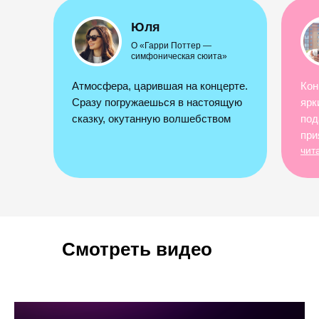
Юля
О «Гарри Поттер —
симфоническая сюита»
Атмосфера, царившая на концерте.
Кон
Сразу погружаешься в настоящую
ярк
сказку, окутанную волшебством
под
при
чит
Смотреть видео