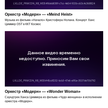
Оркестр «Модерн» — «Meind Heist»
Музыка из фильма «Начало» Кристофера Нолана. Концерт Ханс
Циммер OST в ККТ Космос
Оркестр «Модерн» — «Wonder Woman»
Саундтрек Ханса Циммера из фильма «Чудо-женщина» в исполнении
оркестра «Модерн».