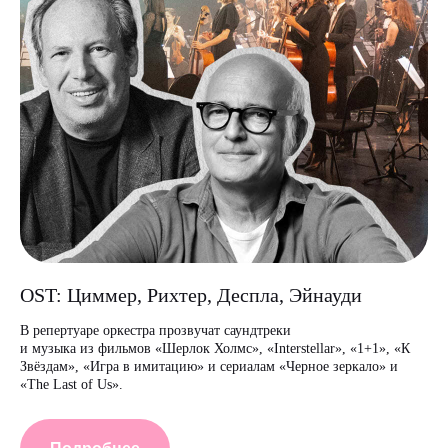
OST: Циммер, Рихтер, Деспла, Эйнауди
В репертуаре оркестра прозвучат саундтреки
и музыка из фильмов «Шерлок Холмс», «Interstellar», «1+1», «К
Звёздам», «Игра в имитацию» и сериалам «Черное зеркало» и
«The Last of Us».