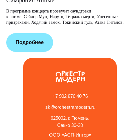
Симфония Аниме
В программе концерта прозвучат саундтреки
Отз
к аниме: Сейлор Мун, Наруто, Тетрадь смерти, Унесенные
призраками, Ходячий замок, Токийский гуль, Атака Титанов.
Подробнее
+7 902 876 40 76
sk@orchestramodern.ru
625002, г. Тюмень,
Сакко 30-28
ООО «АСП-Интер»