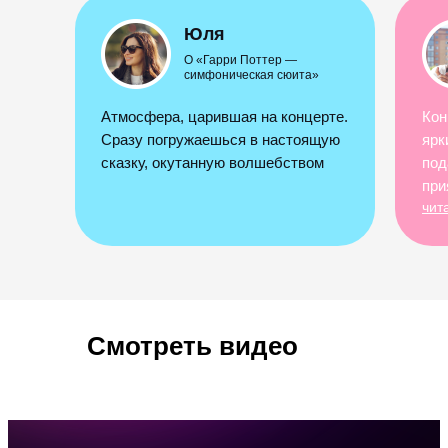
Юля
О «Гарри Поттер —
симфоническая сюита»
Атмосфера, царившая на концерте.
Кон
Сразу погружаешься в настоящую
ярк
сказку, окутанную волшебством
под
при
чит
Смотреть видео