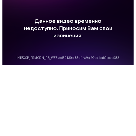
Оркестр «Модерн» — Ханс Циммер OST