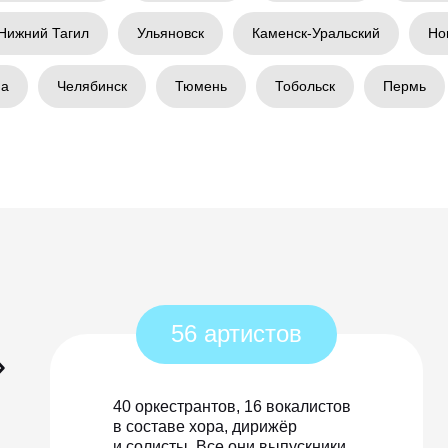
Нижний Тагил
Ульяновск
Каменск-Уральский
Но
ма
Челябинск
Тюмень
Тобольск
Пермь
56 артистов
»
40 оркестрантов, 16 вокалистов
в составе хора, дирижёр
и солисты. Все они выпускники