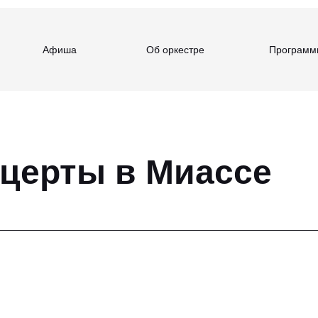
Афиша
Об оркестре
Программ
нцерты в Миассе