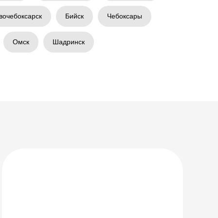
вочебоксарск
Бийск
Чебоксары
Омск
Шадринск