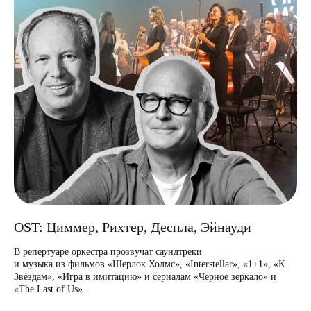
OST: Циммер, Рихтер, Деспла, Эйнауди
В репертуаре оркестра прозвучат саундтреки
и музыка из фильмов «Шерлок Холмс», «Interstellar», «1+1», «К
Звёздам», «Игра в имитацию» и сериалам «Черное зеркало» и
«The Last of Us».