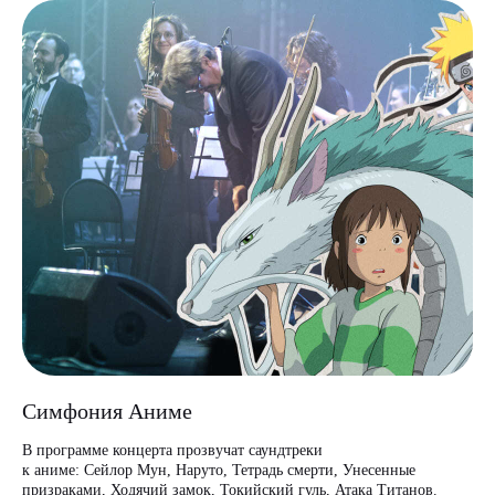
Симфония Аниме
В программе концерта прозвучат саундтреки
Отз
к аниме: Сейлор Мун, Наруто, Тетрадь смерти, Унесенные
призраками, Ходячий замок, Токийский гуль, Атака Титанов.