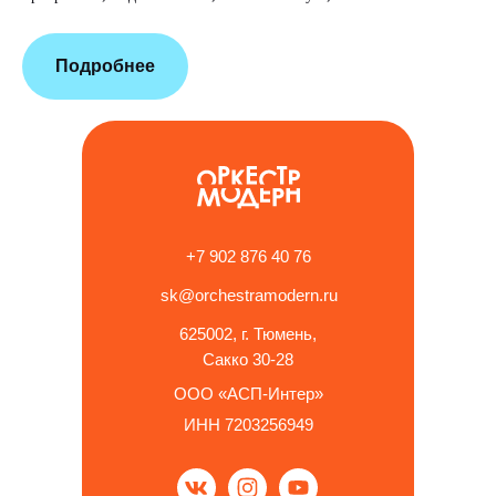
Подробнее
+7 902 876 40 76
sk@orchestramodern.ru
625002, г. Тюмень,
Сакко 30-28
ООО «АСП-Интер»
ИНН 7203256949