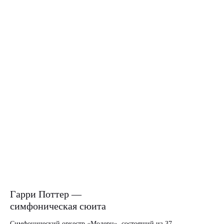
Гарри Поттер —
симфоническая сюита
Симфонический оркестр «Модерн», состоящий из 37