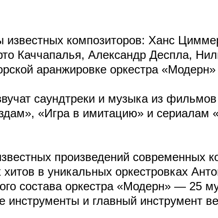
 известных композиторов: Ханс Цимме
рто Каччапалья, Александр Деспла, Ни
орской аранжировке оркестра «Модерн»
звучат саундтреки и музыка из фильмо
Звёздам», «Игра в имитацию» и сериалам
известных произведений современных ко
 хитов в уникальных оркестровках Ант
го состава оркестра «Модерн» — 25 му
ые инструменты и главный инструмент в