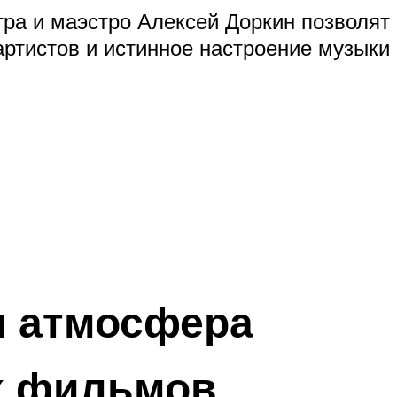
тра и маэстро Алексей Доркин позволя
артистов и истинное настроение музыки
 атмосфера
х фильмов