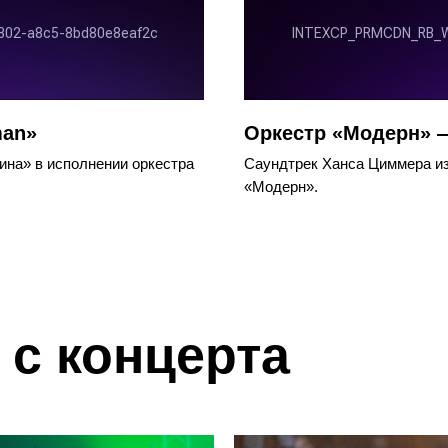
man»
Оркестр «Модерн» — 
на» в исполнении оркестра
Саундтрек Ханса Циммера из
«Модерн».
с концерта