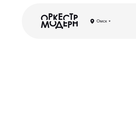
Омск
OST: Циммер,
Деспла, Эйна