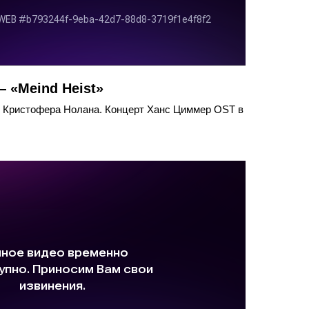
 «Meind Heist»
 Кристофера Нолана. Концерт Ханс Циммер OST в