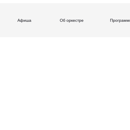
Афиша
Об оркестре
Программ
 Рихтер,
уди