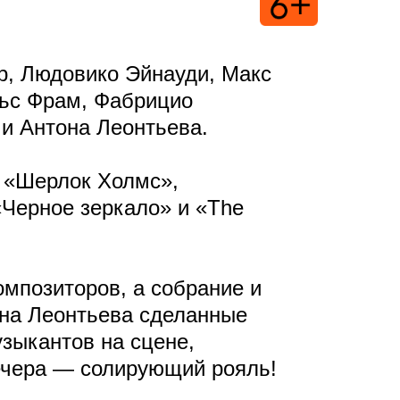
р, Людовико Эйнауди, Макс
льс Фрам, Фабрицио
 и Антона Леонтьева.
в «Шерлок Холмс»,
 «Черное зеркало» и «The
мпозиторов, а собрание и
она Леонтьева сделанные
зыкантов на сцене,
ечера — солирующий рояль!