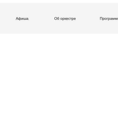
Афиша
Об оркестре
Программ
— лучшее из сери