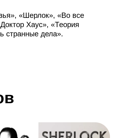
зья», «Шерлок», «Во все
Доктор Хаус», «Теория
ь странные дела».
ов