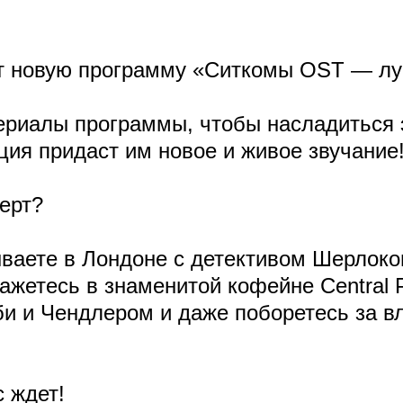
т новую программу «Ситкомы OST — лу
сериалы программы, чтобы насладиться 
ия придаст им новое и живое звучание
ерт?
ываете в Лондоне с детективом Шерлоко
кажетесь в знаменитой кофейне Central 
би и Чендлером и даже поборетесь за в
с ждет!