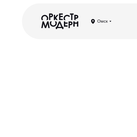
Омск
Ситкомы OST 