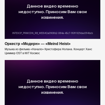
Оркестр «Модерн» — «Meind Heist»
Музыка из фильма «Начало» Кристофера Нолана. Концерт Ханс
Циммер OST в ККТ Космос