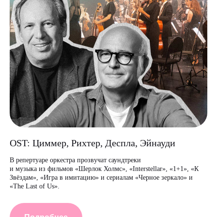
OST: Циммер, Рихтер, Деспла, Эйнауди
В репертуаре оркестра прозвучат саундтреки
и музыка из фильмов «Шерлок Холмс», «Interstellar», «1+1», «К
Звёздам», «Игра в имитацию» и сериалам «Черное зеркало» и
«The Last of Us».