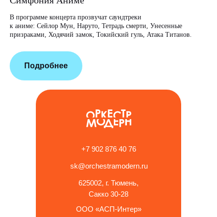
Симфония Аниме
В программе концерта прозвучат саундтреки
Отз
к аниме: Сейлор Мун, Наруто, Тетрадь смерти, Унесенные
призраками, Ходячий замок, Токийский гуль, Атака Титанов.
Подробнее
+7 902 876 40 76
sk@orchestramodern.ru
625002, г. Тюмень,
Сакко 30-28
ООО «АСП-Интер»