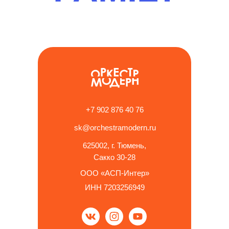
+7 902 876 40 76
sk@orchestramodern.ru
625002, г. Тюмень,
Сакко 30-28
ООО «АСП-Интер»
ИНН 7203256949
Купить со скидкой