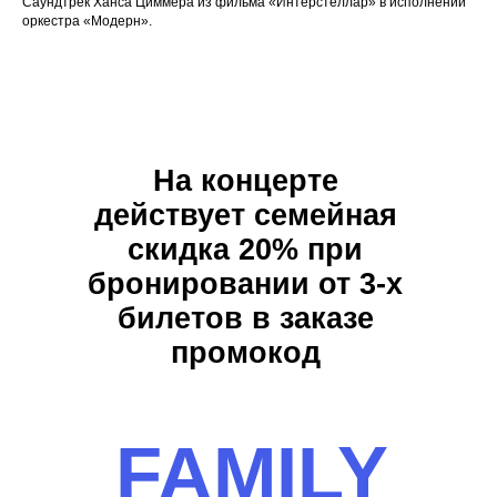
Саундтрек Ханса Циммера из фильма «Интерстеллар» в исполнении
оркестра «Модерн».
На концерте
действует семейная
скидка 20% при
бронировании от 3-х
билетов в заказе
промокод
FAMILY
Отз