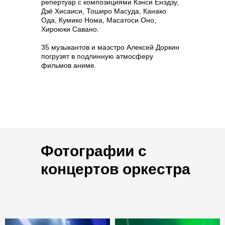
репертуар с композициями Кэнси Ёнэдзу,
Дзё Хисаиси, Тоширо Масуда, Канако
Ода, Кумико Нома, Масатоси Оно,
Хироюки Савано.
35 музыкантов и маэстро Алексей Доркин
погрузят в подлинную атмосферу
фильмов аниме.
Фотографии с
концертов оркестра