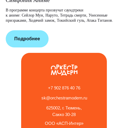
Симфония Аниме
В программе концерта прозвучат саундтреки
Отз
к аниме: Сейлор Мун, Наруто, Тетрадь смерти, Унесенные
призраками, Ходячий замок, Токийский гуль, Атака Титанов.
Подробнее
+7 902 876 40 76
sk@orchestramodern.ru
625002, г. Тюмень,
Сакко 30-28
ООО «АСП-Интер»