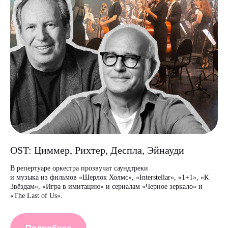
OST: Циммер, Рихтер, Деспла, Эйнауди
В репертуаре оркестра прозвучат саундтреки
и музыка из фильмов «Шерлок Холмс», «Interstellar», «1+1», «К
Звёздам», «Игра в имитацию» и сериалам «Черное зеркало» и
«The Last of Us».