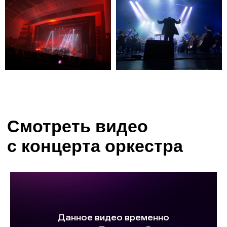
О симфоническом
оркестре «Модерн»