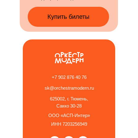
Купить билеты
+7 902 876 40 76
sk@orchestramodern.ru
625002, г. Тюмень,
Сакко 30-28
ООО «АСП-Интер»
ИНН 7203256949