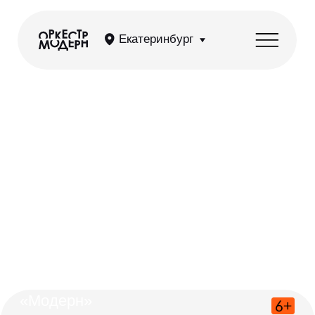
Екатеринбург
Рок-хиты. Симфоническое шоу оркестра
«Модерн»
Культовые рок-хиты, вошедшие
в историю мировой музыки. Энергия
симфонического оркестра,
сокрушительная ритм-секция и топовые
солисты заставят вас кричать, рыдать
и петь нестареющие хиты вместе