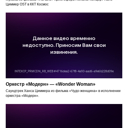
Циммер OST в ККТ Космос
25 концертов
Именно такое количество
мы отыграли за год.
На создание их нас
вдохновляют поп и рок-хиты.
Оркестр «Модерн» — «Wonder Woman»
Саундтрек Ханса Циммера из фильма «Чудо-женщина» в исполнении
оркестра «Модерн».