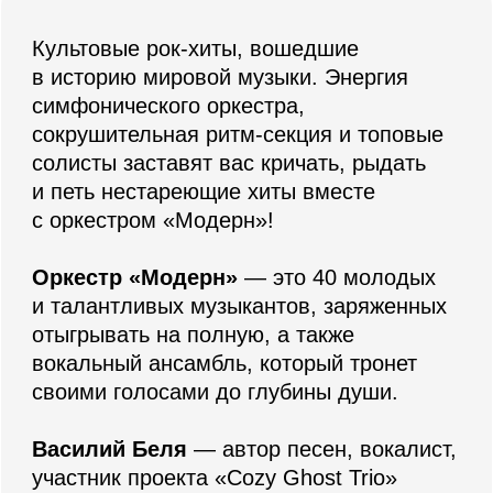
с оркестром «Модерн»!
Оркестр «Модерн»
— это 40 молодых
и талантливых музыкантов, заряженных
отыгрывать на полную, а также
вокальный ансамбль, который тронет
своими голосами до глубины души.
Василий Беля
— автор песен, вокалист,
участник проекта «Cozy Ghost Trio»
и трибьют-шоу «Floyd Universe»,
организатор благотворительных
фестивалей «Sun for everyone».
Кирилл Терентьев
— музыкант, гитарист,
за плечами которого участие в большом
количестве масштабных гастролирующих
проектов: Floyd Universe, Ksana Sergienko
& New Age Orchestra, Симфонический
оркестр «Модерн», неоднократно
выступавших на главных площадках
страны, таких как Государственный
Кремлевский Дворец, ВДНХ и пр.