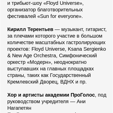
Хор и артисты академии ПроГолос
, под
руководством учредителя — Ани
Нагапетян
ПроГолос — это лидеры в сфере
музыкального образования. Педагоги
академии ведут занятия по более чем 30
направлениям, например:
Вокал, гитара, фортепиано, актерское
мастерство, барабаны и несколько
уникальных направлений, таких как
битбокс и фокусы!
Каждый преподаватель — звезда
и является частью самых мощных
музыкальных проектов страны, таких как
Lab с Антоном Беляевом, музыкальный
форум Агутина, шоу Голос на первом
канале и "Ну ка все вместе" на Россия 1.
В этот вечер вы услышите хиты Led
Zeppelin, Nirvana, Metallica, AC/DC,
Scorpions, Queen, Muse, Rammstein.
А ещё вас ждет пара музыкальных
сюрпризов!