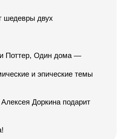
т шедевры двух
ри Поттер, Один дома —
смические и эпические темы
 Алексея Доркина подарит
!