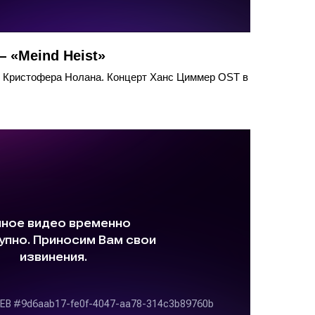
 «Meind Heist»
 Кристофера Нолана. Концерт Ханс Циммер OST в