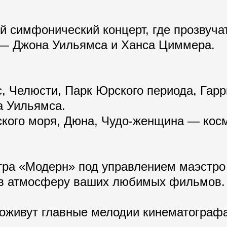
 симфонический концерт, где прозвуча
— Джона Уильямса и Ханса Циммера.
с, Челюсти, Парк Юрского периода, Гар
а Уильямса.
ибского моря, Дюна, Чудо-женщина — ко
тра «Модерн» под управлением маэстро
 в атмосферу ваших любимых фильмов.
 оживут главные мелодии кинематографа