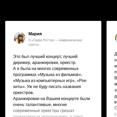
Мария
О «Гарри Поттер — симфоническая
сюита»
Д
Это был лучший концерт, лучший
н
дирижер, аранжировки, оркестр.
к
А я была на многих современных
п
программах «Музыка из фильмов»,
В
«Музыка из компьютерных игр», «Рок-
м
хиты». Уж не буду писать названия
з
оркестров.
д
Аранжировки на Вашем концерте были
в
очень талантливые, многие
О
современные оркестры грешат
с
примитивным исполнением, а здесь