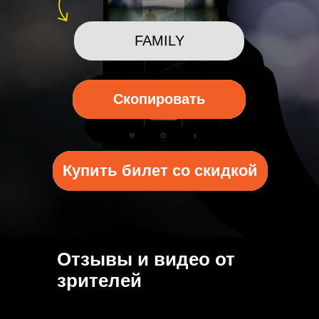
FAMILY
Скопировать
Скопирован
Купить билет со скидкой
Купить билет со скидкой
Отзывы и видео от
зрителей