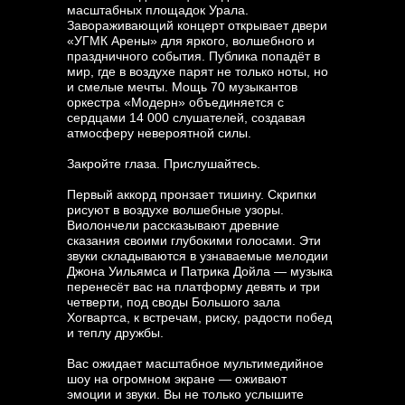
масштабных площадок Урала.
Завораживающий концерт открывает двери
«УГМК Арены» для яркого, волшебного и
праздничного события. Публика попадёт в
мир, где в воздухе парят не только ноты, но
и смелые мечты. Мощь 70 музыкантов
оркестра «Модерн» объединяется с
сердцами 14 000 слушателей, создавая
атмосферу невероятной силы.
Закройте глаза. Прислушайтесь.
Первый аккорд пронзает тишину. Скрипки
рисуют в воздухе волшебные узоры.
Виолончели рассказывают древние
сказания своими глубокими голосами. Эти
звуки складываются в узнаваемые мелодии
Джона Уильямса и Патрика Дойла — музыка
перенесёт вас на платформу девять и три
четверти, под своды Большого зала
Хогвартса, к встречам, риску, радости побед
и теплу дружбы.
Вас ожидает масштабное мультимедийное
шоу на огромном экране — оживают
эмоции и звуки. Вы не только услышите