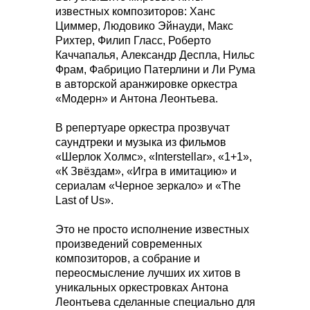
известных композиторов: Ханс
Циммер, Людовико Эйнауди, Макс
Рихтер, Филип Гласс, Роберто
Каччапалья, Александр Деспла, Нильс
Фрам, Фабрицио Патерлини и Ли Рума
в авторской аранжировке оркестра
«Модерн» и Антона Леонтьева.
В репертуаре оркестра прозвучат
саундтреки и музыка из фильмов
«Шерлок Холмс», «Interstellar», «1+1»,
«К Звёздам», «Игра в имитацию» и
сериалам «Черное зеркало» и «The
Last of Us».
Это не просто исполнение известных
произведений современных
композиторов, а собрание и
переосмысление лучших их хитов в
уникальных оркестровках Антона
Леонтьева сделанные специально для