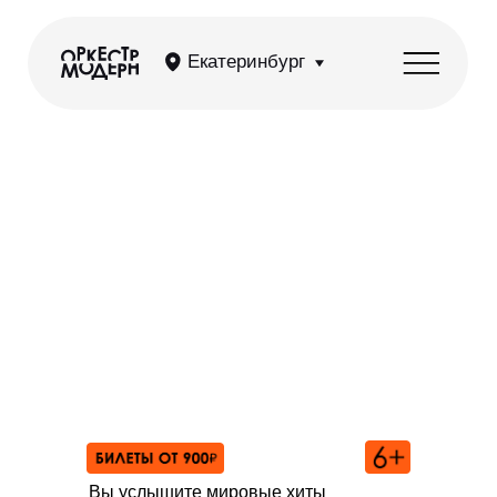
Екатеринбург
OST: Циммер, Рихтер,
Деспла, Эйнауди
Вы услышите мировые хиты