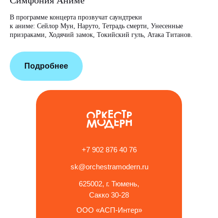
Симфония Аниме
В программе концерта прозвучат саундтреки
Отз
к аниме: Сейлор Мун, Наруто, Тетрадь смерти, Унесенные
призраками, Ходячий замок, Токийский гуль, Атака Титанов.
Подробнее
+7 902 876 40 76
sk@orchestramodern.ru
625002, г. Тюмень,
Сакко 30-28
ООО «АСП-Интер»