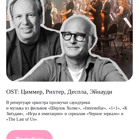
OST: Циммер, Рихтер, Деспла, Эйнауди
В репертуаре оркестра прозвучат саундтреки
и музыка из фильмов «Шерлок Холмс», «Interstellar», «1+1», «К
Звёздам», «Игра в имитацию» и сериалам «Черное зеркало» и
«The Last of Us».