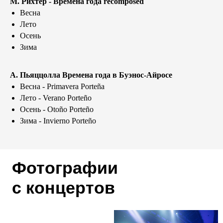
М. Рихтер - Времена года recomposed
Весна
Лето
Осень
Зима
А. Пьяццолла Времена года в Буэнос-Айросе
Весна -
Primavera Porteña
Лето -
Verano Porteño
Осень -
Otoño Porteño
Зима -
Invierno Porteño