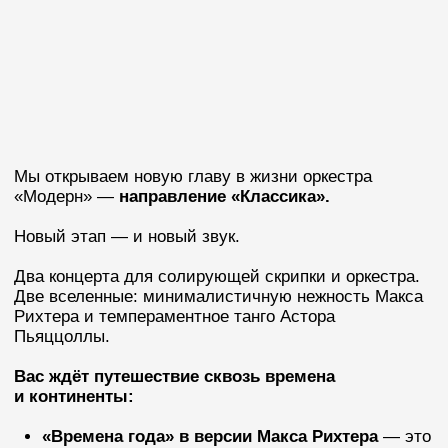
«Модерн» —
направление «Классика».
Новый этап — и новый звук.
Два концерта для солирующей скрипки и оркестра.
Две вселенные: минималистичную нежность Макса
Рихтера и темпераментное танго Астора
Пьяццоллы.
Вас ждёт путешествие сквозь времена
и континенты:
«Времена года» в версии Макса Рихтера
— это
музыка‑размышление. Она не кричит, а шепчет:
о смене сезонов, о хрупкости каждого мгновения,
о тепле, которое всегда где‑то рядом. Рихтер
берёт барочный шедевр и наполняет его новым
смыслом — так, что классика становится
близкой и понятной сегодня.
«Времена года в Буэнос‑Айресе»
Пьяццоллы
— это музыка, в которой танго
становится дыханием природы. Весна в ней —
вихрь эмоций, лето — знойный шёпот, осень —
печальный танец дождя, зима — скрытый огонь.
В каждой ноте чувствуется биение жизни, ритм
города и страсть аргентинского танго.
В этом вечере — идея обновления.
Он рассказывает, как традиции переосмысляются,
а разные культурные коды создают новый