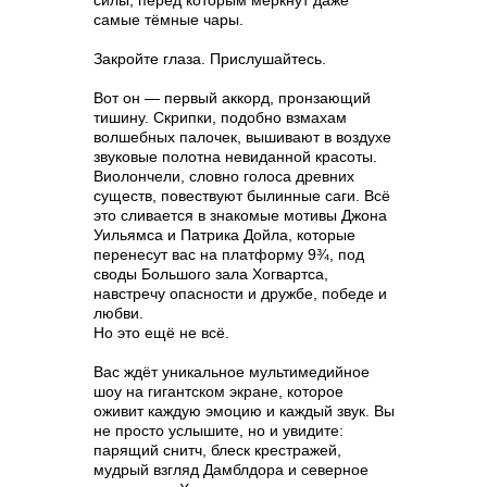
силы, перед которым меркнут даже
самые тёмные чары.
Закройте глаза. Прислушайтесь.
Вот он — первый аккорд, пронзающий
тишину. Скрипки, подобно взмахам
волшебных палочек, вышивают в воздухе
звуковые полотна невиданной красоты.
Виолончели, словно голоса древних
существ, повествуют былинные саги. Всё
это сливается в знакомые мотивы Джона
Уильямса и Патрика Дойла, которые
перенесут вас на платформу 9¾, под
своды Большого зала Хогвартса,
навстречу опасности и дружбе, победе и
любви.
Но это ещё не всё.
Вас ждёт уникальное мультимедийное
шоу на гигантском экране, которое
оживит каждую эмоцию и каждый звук. Вы
не просто услышите, но и увидите:
парящий снитч, блеск крестражей,
мудрый взгляд Дамблдора и северное