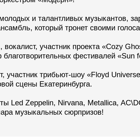
молодых и талантливых музыкантов, за
ансамбль, который тронет своими голос
 вокалист, участник проекта «Cozy Ghos
ор благотворительных фестивалей «Sun f
, участник трибьют-шоу «Floyd Universe
овой сцены Екатеринбурга.
ы Led Zeppelin, Nirvana, Metallica, AC\D
пара музыкальных сюрпризов!