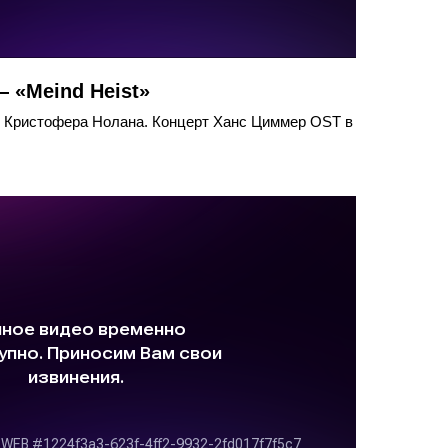
 «Meind Heist»
 Кристофера Нолана. Концерт Ханс Циммер OST в