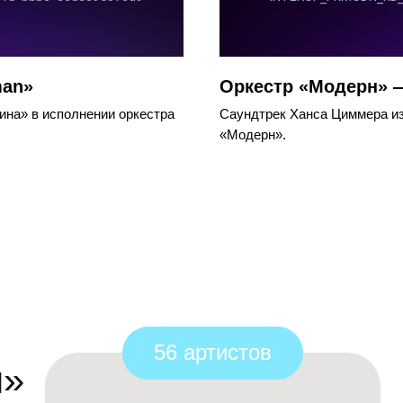
man»
Оркестр «Модерн» — 
на» в исполнении оркестра
Саундтрек Ханса Циммера из
«Модерн».
м
56 артистов
н»