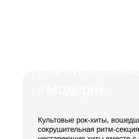
Рок-хиты. Сим
«Модерн»
Культовые рок-хиты, вошедш
сокрушительная ритм-секция 
нестареющие хиты вместе с