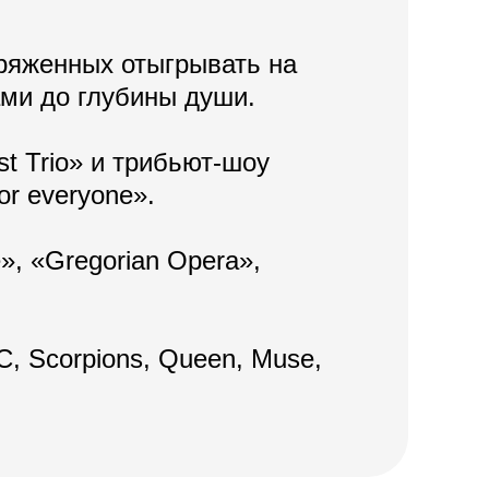
ряженных отыгрывать на
ами до глубины души.
t Trio» и трибьют-шоу
or everyone».
», «Gregorian Opera»,
C, Scorpions, Queen, Muse,