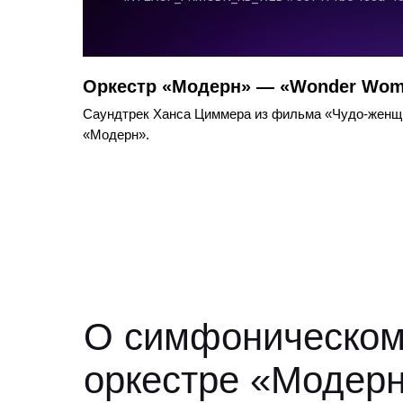
Оркестр «Модерн» — «Wonder Wo
Саундтрек Ханса Циммера из фильма «Чудо-женщи
«Модерн».
О симфоническо
оркестре «Модер