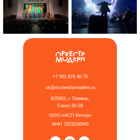
+7 902 876 40 76
sk@orchestramodern.ru
625002, г. Тюмень,
Сакко 30-28
ООО «АСП-Интер»
ИНН 7203256949