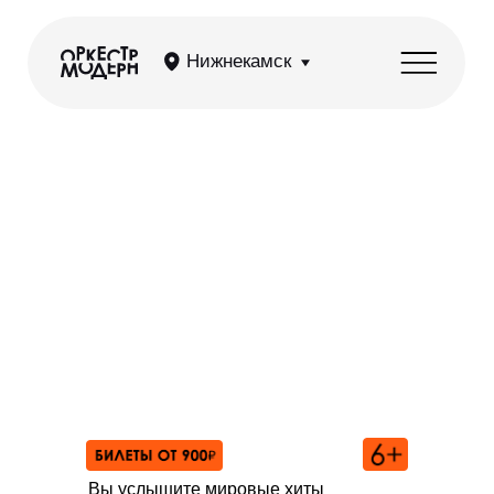
Нижнекамск
OST: Циммер, Рихтер,
Деспла, Эйнауди при свечах
Вы услышите мировые хиты