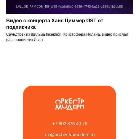
Видео с концерта Ханс Циммер OST от
подписчика
Саундтрек из фильма Inception, Кристофера Нолана. видео прислал
наш подписчик Иван
Отз
+7 902 876 40 76
sk@orchestramodern.ru