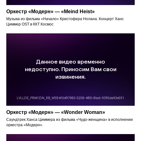
Оркестр «Модерн» — «Meind Heist»
Музыка из фильма «Начало» Кристофера Нолана. Концерт Ханс
Циммер OST в ККТ Космос
Оркестр «Модерн» — «Wonder Woman»
Саундтрек Ханса Циммера из фильма «Чудо-женщина» в исполнении
оркестра «Модерн».