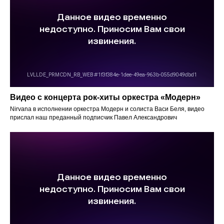
Видео с концерта рок-хиты оркестра «‎Модерн»
Nirvana в исполнении оркестра Модерн и солиста Васи Беля, видео
прислал наш преданный подписчик Павел Александрович