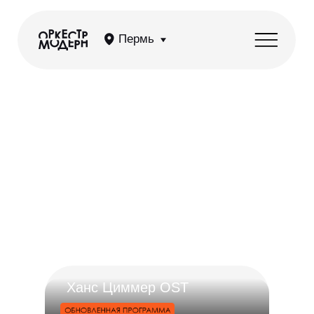
Пермь
Ханс Циммер OST