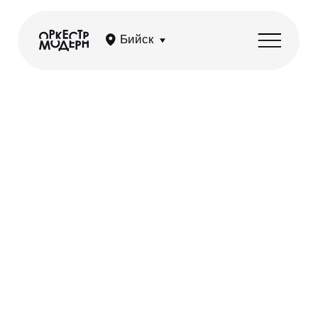
Бийск
Ситкомы OST — лучшее
из сериалов