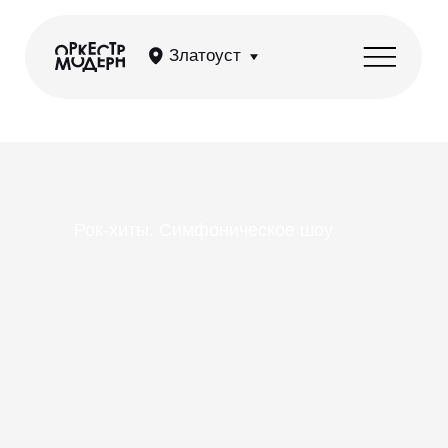
Златоуст
Рок-хиты. Симфоническое шоу