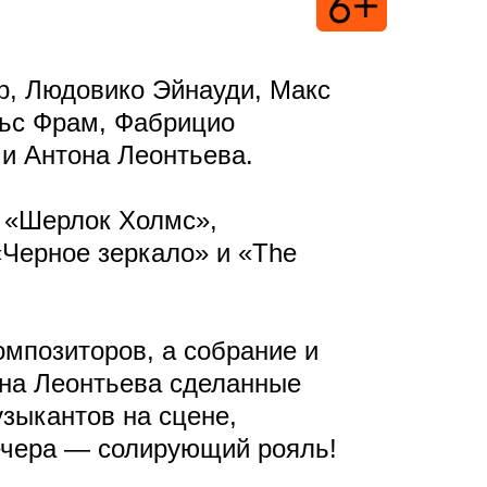
р, Людовико Эйнауди, Макс
льс Фрам, Фабрицио
 и Антона Леонтьева.
в «Шерлок Холмс»,
 «Черное зеркало» и «The
мпозиторов, а собрание и
она Леонтьева сделанные
зыкантов на сцене,
ечера — солирующий рояль!