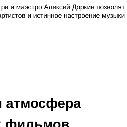
тра и маэстро Алексей Доркин позволя
артистов и истинное настроение музыки
 атмосфера
х фильмов