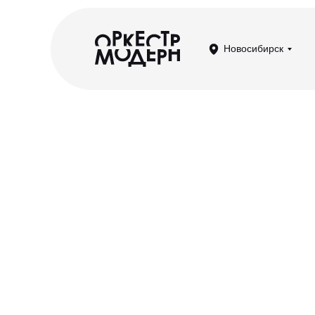
Новосибирск
OST: Циммер,
Деспла, Эйна