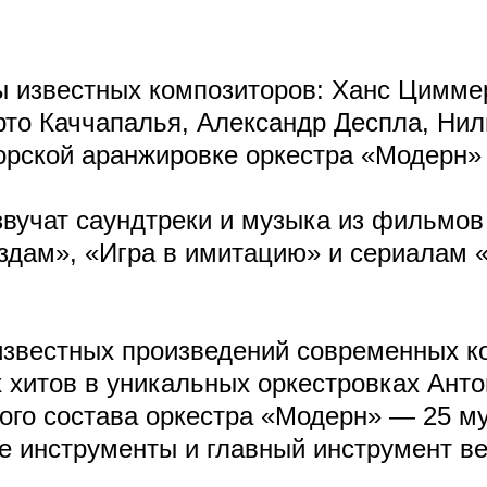
 известных композиторов: Ханс Цимме
рто Каччапалья, Александр Деспла, Ни
орской аранжировке оркестра «Модерн»
звучат саундтреки и музыка из фильмо
Звёздам», «Игра в имитацию» и сериалам
известных произведений современных ко
 хитов в уникальных оркестровках Ант
го состава оркестра «Модерн» — 25 му
ые инструменты и главный инструмент в