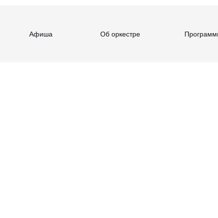
Афиша
Об оркестре
Программ
 Рихтер,
уди