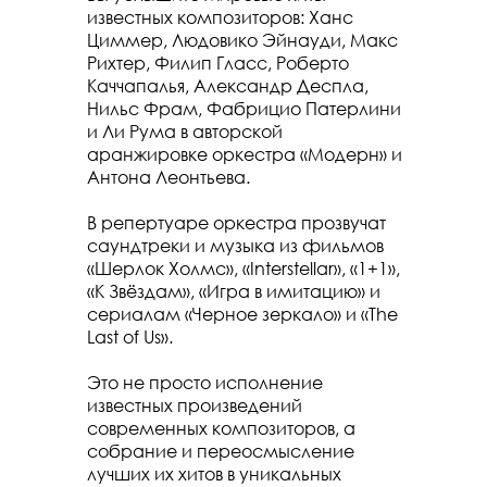
известных композиторов: Ханс
Циммер, Людовико Эйнауди, Макс
Рихтер, Филип Гласс, Роберто
Каччапалья, Александр Деспла,
Нильс Фрам, Фабрицио Патерлини
и Ли Рума в авторской
аранжировке оркестра «Модерн» и
Антона Леонтьева.
В репертуаре оркестра прозвучат
саундтреки и музыка из фильмов
«Шерлок Холмс», «Interstellar», «1+1»,
«К Звёздам», «Игра в имитацию» и
сериалам «Черное зеркало» и «The
Last of Us».
Это не просто исполнение
известных произведений
современных композиторов, а
собрание и переосмысление
лучших их хитов в уникальных