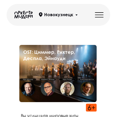
Новокузнецк
OST: Циммер, Рихтер,
Деспла, Эйнауди
Вы услышите мировые хиты