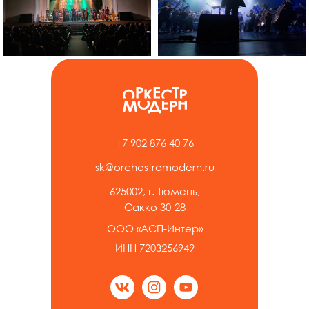
+7 902 876 40 76
sk@orchestramodern.ru
625002, г. Тюмень,
Сакко 30-28
ООО «АСП-Интер»
ИНН 7203256949