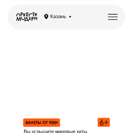
Казань
OST: Циммер, Рихтер,
Деспла, Эйнауди
Вы услышите мировые хиты