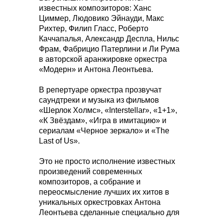
известных композиторов: Ханс
Циммер, Людовико Эйнауди, Макс
Рихтер, Филип Гласс, Роберто
Каччапалья, Александр Деспла, Нильс
Фрам, Фабрицио Патерлини и Ли Рума
в авторской аранжировке оркестра
«Модерн» и Антона Леонтьева.
В репертуаре оркестра прозвучат
саундтреки и музыка из фильмов
«Шерлок Холмс», «Interstellar», «1+1»,
«К Звёздам», «Игра в имитацию» и
сериалам «Черное зеркало» и «The
Last of Us».
Это не просто исполнение известных
произведений современных
композиторов, а собрание и
переосмысление лучших их хитов в
уникальных оркестровках Антона
Леонтьева сделанные специально для