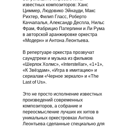
известных композиторов: Ханс
Циммер, Людовико Эйнауди, Макс
Рихтер, Филип Гласс, Роберто
Каччапалья, Александр Деспла, Нильс
Фрам, Фабрицио Патерлини и Ли Рума
в авторской аранжировке оркестра
«Модерн» и Антона Леонтьева.
В репертуаре оркестра прозвучат
саундтреки и музыка из фильмов
«Шерлок Холмс», «Interstellar», «1+1»,
«К Звёздам», «Игра в имитацию» и
сериалам «Черное зеркало» и «The
Last of Us».
Это не просто исполнение известных
произведений современных
композиторов, а собрание и
переосмысление лучших их хитов в
уникальных оркестровках Антона
Леонтьева сделанные специально для