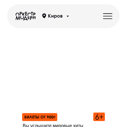
Киров
OST: Циммер, Рихтер,
Деспла, Эйнауди
Вы услышите мировые хиты