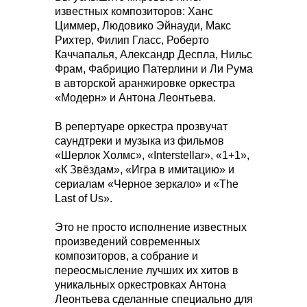
известных композиторов: Ханс
Циммер, Людовико Эйнауди, Макс
Рихтер, Филип Гласс, Роберто
Каччапалья, Александр Деспла, Нильс
Фрам, Фабрицио Патерлини и Ли Рума
в авторской аранжировке оркестра
«Модерн» и Антона Леонтьева.
В репертуаре оркестра прозвучат
саундтреки и музыка из фильмов
«Шерлок Холмс», «Interstellar», «1+1»,
«К Звёздам», «Игра в имитацию» и
сериалам «Черное зеркало» и «The
Last of Us».
Это не просто исполнение известных
произведений современных
композиторов, а собрание и
переосмысление лучших их хитов в
уникальных оркестровках Антона
Леонтьева сделанные специально для