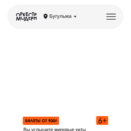
Бугульма
OST: Циммер, Рихтер,
Деспла, Эйнауди
Вы услышите мировые хиты