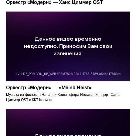
Оркестр «Модерн» — Ханс Циммер OST
Оркестр «Модерн» — «Meind Heist»
Музыка из фильма «Начало» Кристофера Нолана. Концерт Ханс
Циммер OST в ККТ Космос