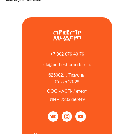
наш подписчик Иван
+7 902 876 40 76
sk@orchestramodern.ru
625002, г. Тюмень,
Сакко 30-28
ООО «АСП-Интер»
ИНН 7203256949