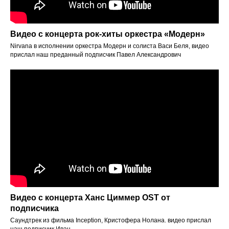
Видео с концерта рок-хиты оркестра «‎Модерн»
Nirvana в исполнении оркестра Модерн и солиста Васи Беля, видео
прислал наш преданный подписчик Павел Александрович
Отз
Видео с концерта Ханс Циммер OST от
подписчика
Саундтрек из фильма Inception, Кристофера Нолана. видео прислал