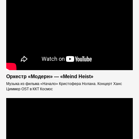
Оркестр «Модерн» — «Meind Heist»
Музыка из фильма «Начало» Кристофера Нолана. Концерт Ханс
Циммер OST в ККТ Космос