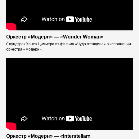
Оркестр «Модерн» — «Wonder Woman»
Саундтрек Ханса Циммера из фильма «Чудо-женщина» в исполнении
оркестра «Модерн».
Оркестр «Модерн» — «Interstellar»