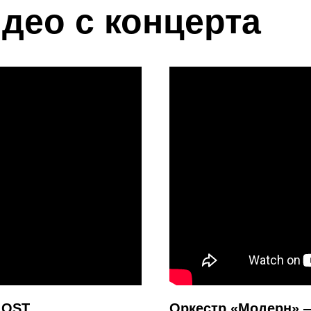
део с концерта
 OST
Оркестр «Модерн» —