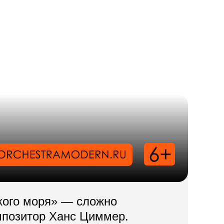
кого моря» — сложно
мпозитор Ханс Циммер.