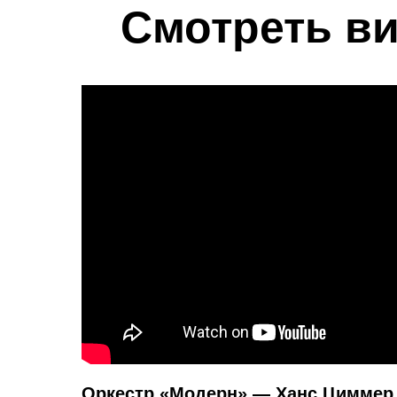
Смотреть ви
Оркестр «Модерн» — Ханс Циммер