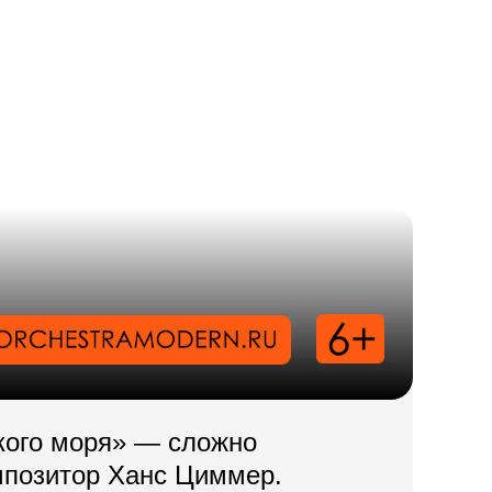
кого моря» — сложно
мпозитор Ханс Циммер.