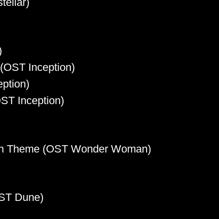
tellar)
)
(OST Inception)
ption)
ST Inception)
in Theme (OST Wonder Woman)
ST Dune)