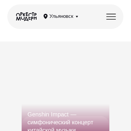
Ульяновск
Genshin Impact —
симфонический концерт
китайской музыки