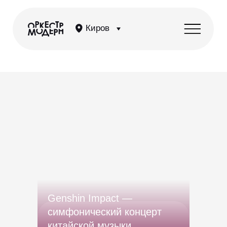
Киров
Genshin Impact —
симфонический концерт
китайской музыки