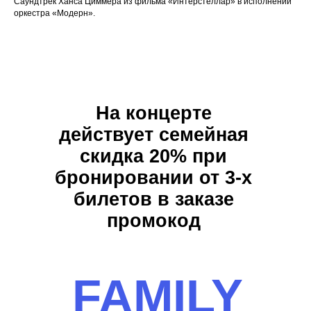
Саундтрек Ханса Циммера из фильма «Интерстеллар» в исполнении
оркестра «Модерн».
На концерте
действует семейная
скидка 20% при
бронировании от 3-х
билетов в заказе
промокод
FAMILY
Отз