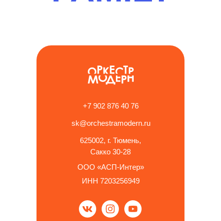
+7 902 876 40 76
sk@orchestramodern.ru
625002, г. Тюмень,
Сакко 30-28
ООО «АСП-Интер»
ИНН 7203256949
Купить со скидкой