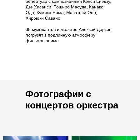
репертуар с композициями Кэнси Ёнэдзу,
Дзё Хисаиси, Тоширо Масуда, Канако
Ода, Кумико Нома, Масатоси Оно,
Хироюки Савано.
35 музыкантов и маэстро Алексей Доркин
погрузят в подлинную атмосферу
фильмов аниме.
Фотографии с
концертов оркестра