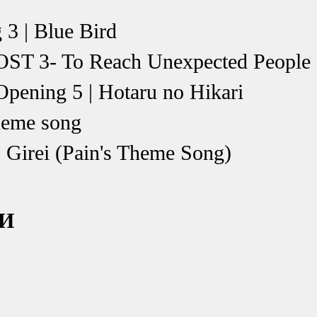
3 | Blue Bird
OST 3- To Reach Unexpected People
pening 5 | Hotaru no Hikari
heme song
 Girei (Pain's Theme Song)
ТИ