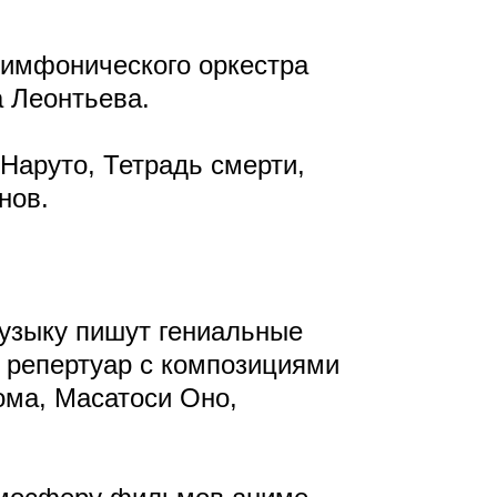
симфонического оркестра
а Леонтьева.
Наруто, Тетрадь смерти,
нов.
музыку пишут гениальные
 репертуар с композициями
ома, Масатоси Оно,