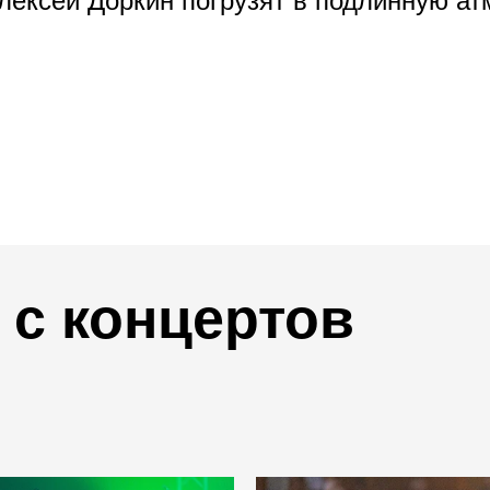
Алексей Доркин погрузят в подлинную а
с концертов