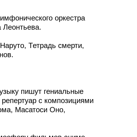
симфонического оркестра
а Леонтьева.
Наруто, Тетрадь смерти,
нов.
музыку пишут гениальные
 репертуар с композициями
ома, Масатоси Оно,