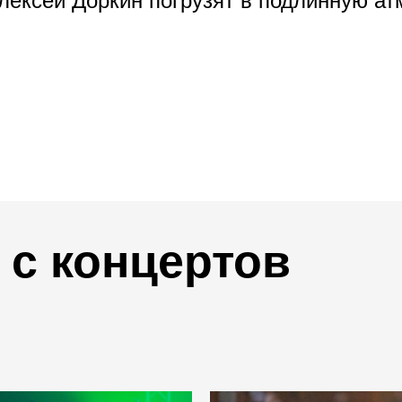
Алексей Доркин погрузят в подлинную а
с концертов