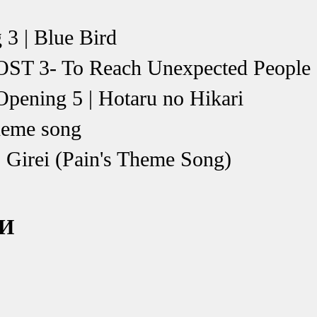
3 | Blue Bird
OST 3- To Reach Unexpected People
pening 5 | Hotaru no Hikari
heme song
 Girei (Pain's Theme Song)
ТИ