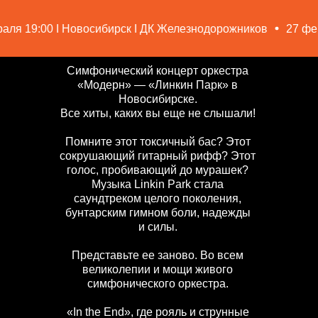
:00 I Новосибирск I ДК Железнодорожников
27 февраля 1
Симфонический концерт оркестра
«Модерн» — «Линкин Парк» в
Новосибирске.
Все хиты, каких вы еще не слышали!
Помните этот токсичный бас? Этот
сокрушающий гитарный рифф? Этот
голос, пробивающий до мурашек?
Музыка Linkin Park стала
саундтреком целого поколения,
бунтарским гимном боли, надежды
и силы.
Представьте ее заново. Во всем
великолепии и мощи живого
симфонического оркестра.
«In the End», где рояль и струнные