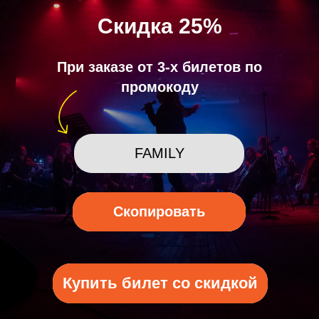
Скидка 25%
При заказе от 3-х билетов по
промокоду
FAMILY
Скопировать
Скопирован
Купить билет со скидкой
Купить билет со скидкой