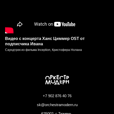
Отз
Видео с концерта Ханс Циммер OST от
подписчика Ивана
Главная
Саундтрек из фильма Inception, Кристофера Нолана
+7 902 876 40 76
sk@orchestramodern.ru
625002, г. Тюмень,