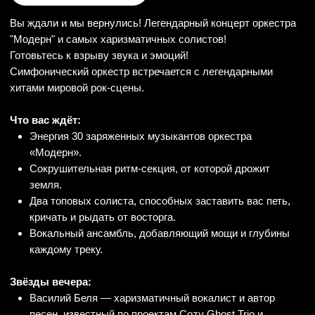
Звёзды вечера:
Василий Беля — харизматичный вокалист и автор
песен, известный по проектам Cozy Ghost Trio и
трибьют‑шоу Floyd Universe. Организатор
благотворительных фестивалей Sun for everyone.
Кирилл Терентьев — виртуозный гитарист, живая
легенда блюз‑роковой сцены Екатеринбурга.
В программе — нестареющие гимны рока:
Scorpions — Rock you like a hurricane
Muse — Feeling good
Scorpions — Wind of change
Chris Cornell —You know my name
Cozy Ghost Trio — Misty river
Nirvana — Lithium
The animals — House of the rising sun
Radiohead — Creep
Queen — Don’t stop me now
Ozzy Osbourne — Mama I’m coming home
Rammstein — Mein herz brennt
Rammstein — Sonne
Black sabbath — Paranoid
Nirvana — Smells like teen spirit
Metallica — Nothing else matters
И, конечно, пару музыкальных сюрпризов, которые