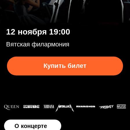
Купить билет
О концерте
Вы ждали и мы вернулись! Легендарный концерт оркестра
"Модерн" и самых харизматичных солистов!
Готовьтесь к взрыву звука и эмоций!
Симфонический оркестр встречается с легендарными
хитами мировой рок‑сцены.
Что вас ждёт:
Энергия 30 заряженных музыкантов оркестра
«Модерн».
Сокрушительная ритм‑секция, от которой дрожит
земля.
Два топовых солиста, способных заставить вас петь,
кричать и рыдать от восторга.
Вокальный ансамбль, добавляющий мощи и глубины
каждому треку.