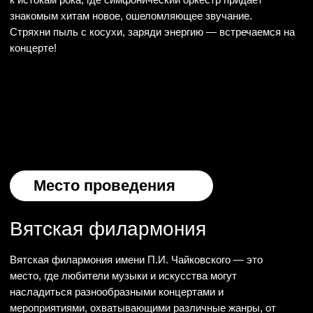
Схема зала и билеты
Кто играет?
Симфонический оркестр «Модерн» —
это музыкальный коллектив,
состоящий из амбициозных, ярких,
темпераментных молодых виртуозов.
Миссия музыкантов оркестра «Модерн» — переосмыслить
популярную музыку самых разных жанров и предложить
новую форму её исполнения.
В составе 70 профессиональных артистов, 16 вокалистов
хора, дирижёр и лучшие солисты.