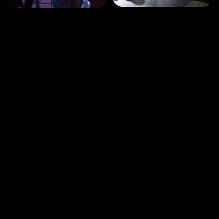
Нажимая на кнопку, вы даете согласие на обработку персональных
данных и соглашаетесь c
политикой конфиденциальности
Главная
Афиша
Программа
ООО «АСП-Интер» ИНН 7203256949
sk@orchestramodern.ru
+7 902 876-40-76
625002, г.Тюмень, Сакко 30-28