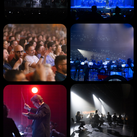
12 ноября
Киров
Вятская филармония,
19:00
Купить билеты
Подарок при подписке на рассылку
Получи уникальный промокод на покупку
билетов.
Будь в курсе актуальных новостей о наших
выступлениях
Подписаться