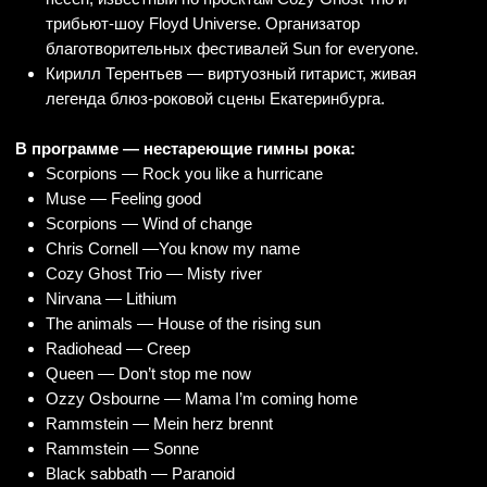
заставят вас вскочить с места!
Продолжительность:
90 минут чистого рок‑н‑рольного
кайфа (одно отделение).
Возрастное ограничение:
12+.
Дресс‑код:
Чёрная кожа и металл — обязательный атрибут.
Белая майка и джинсы скинни — классика жанра.
Черно‑красный полосатый свитер — для тех, кто ценит
стиль.
И главное — достаньте из шкафа свою косуху! Пора ей
снова увидеть свет.
Это не просто концерт — это ритуал. Ритуал возвращения
к истокам рока, где симфонический оркестр придаёт
знакомым хитам новое, ошеломляющее звучание.
Стряхни пыль с косухи, заряди энергию — встречаемся на
концерте!
Место проведения