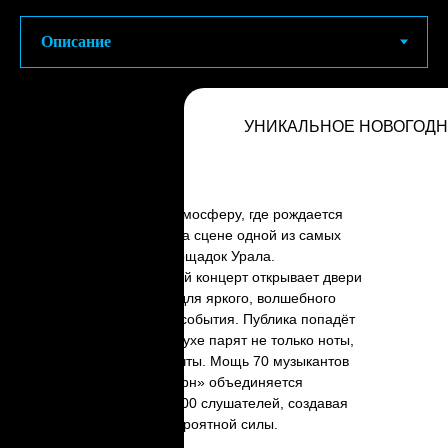
УНИКАЛЬНОЕ НОВОГОД
Погружение в атмосферу, где рождается
новая легенда на сцене одной из самых
масштабных площадок Урала.
Завораживающий концерт открывает двери
«УГМК Арены» для яркого, волшебного
и праздничного события. Публика попадёт
в мир, где в воздухе парят не только ноты,
но и смелые мечты. Мощь 70 музыкантов
оркестра «Модерн» объединяется
с сердцами 14 000 слушателей, создавая
атмосферу невероятной силы.